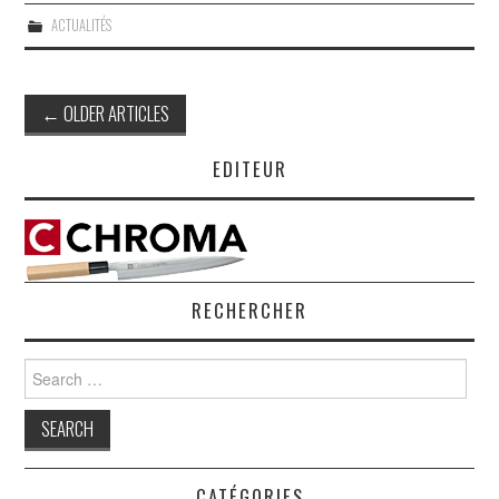
ACTUALITÉS
Post
←
OLDER ARTICLES
navigation
EDITEUR
RECHERCHER
Search
for:
CATÉGORIES