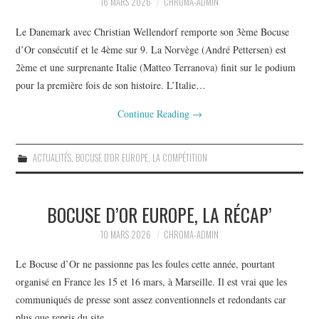
PHOTOS
16 MARS 2026
CHROMA-ADMIN
Le Danemark avec Christian Wellendorf remporte son 3ème Bocuse
SAGA BOCUSE D’OR ?
d’Or consécutif et le 4ème sur 9. La Norvège (André Pettersen) est
2ème et une surprenante Italie (Matteo Terranova) finit sur le podium
VIDÉOS
pour la première fois de son histoire. L’Italie…
Continue Reading
→
ACTUALITÉS
,
BOCUSE D'OR EUROPE
,
LA COMPÉTITION
BOCUSE D’OR EUROPE, LA RÉCAP’
10 MARS 2026
CHROMA-ADMIN
Le Bocuse d’Or ne passionne pas les foules cette année, pourtant
organisé en France les 15 et 16 mars, à Marseille. Il est vrai que les
communiqués de presse sont assez conventionnels et redondants car
plus que repris du site…