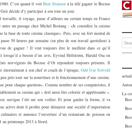
 1980. C’es
t quand il voit
Bent Stiansen
à la télé gagner le Bocuse
eir décide d’y participer à son tour un jour.
l travaille, il voyage, passe d’ailleurs un certain temps en France
re autre un passage chez Michel Rostang : «Je considère la cuisine
 la base de toute cuisine classique». Puis, avec un fort mental de
Searc
l passe 50 heures par semaine (en plus de son travail quotidien) à
for:
 vue de gagner ! Il veut toujours être le meilleur dans ce qu’il
 lorsqu’il a besoin d’un avis, Eyvind Hellstrøm, Harald Osa ou
réats norvégiens du Bocuse d’Or répondent toujours présents. Il
ir énormément à son chef et coach de l’époque,
Odd Ivar Solvold
actual
à peu près tout sur la nourriture et le fonctionnement d’une cuisine.
onse pour chaque question». Comme nombre de ses compatriotes, il
Autou
iablement sa cuisine qui « doit aussi être colorée et appétissante ».
La co
iver, navigue l’été sur son voilier. Et pour garder la forme, il va
Boc
que active dont il profite pour démarrer une société d’importation
Boc
 culinaires et annonce l’ouverture d’un restaurant de poisson en
Boc
1 au printemps 2013 à Stord.
Boc