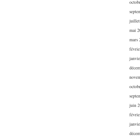
octob
septe
juille
mai 2
mars 
févri
janvi
décem
novem
octob
septe
juin 
févri
janvi
décem