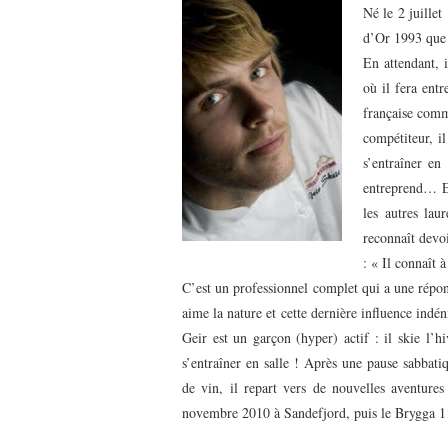
Né le 2 juillet
d’Or 1993 que G
En attendant, i
où il fera ent
française comme
compétiteur, i
s’entraîner en
entreprend… Et
les autres lau
reconnaît devo
: « Il connaît 
C’est un professionnel complet qui a une rép
aime la nature et cette dernière influence indén
Geir est un garçon (hyper) actif : il skie l’h
s’entraîner en salle ! Après une pause sabbati
de vin, il repart vers de nouvelles aventures
novembre 2010 à Sandefjord, puis le Brygga 1
—–