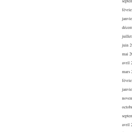
septe
févri
janvi
décem
juille
juin 
mai 2
avril
mars 
févri
janvi
novem
octob
septe
avril