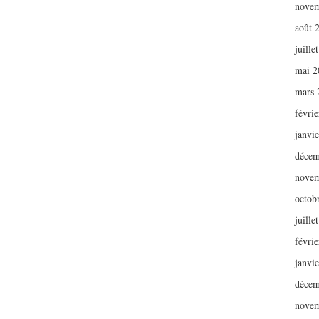
novem
août 
juille
mai 2
mars 
févri
janvi
décem
novem
octob
juille
févri
janvi
décem
novem