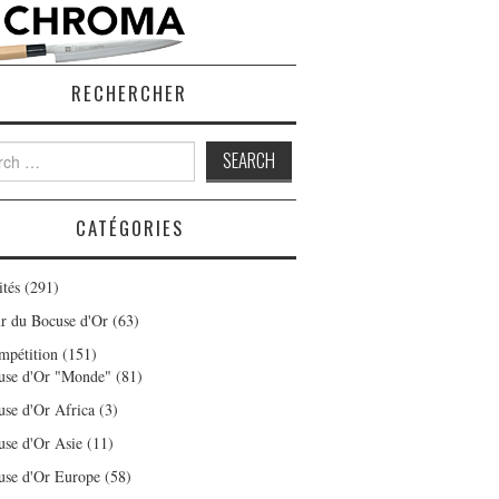
RECHERCHER
h
CATÉGORIES
ités
(291)
r du Bocuse d'Or
(63)
mpétition
(151)
use d'Or "Monde"
(81)
use d'Or Africa
(3)
use d'Or Asie
(11)
use d'Or Europe
(58)