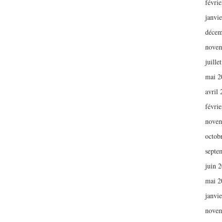
févri
janvi
décem
novem
juille
mai 2
avril
févri
novem
octob
septe
juin 
mai 2
janvi
novem