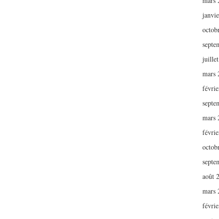
mars 
janvi
octob
septe
juille
mars 
févri
septe
mars 
févri
octob
septe
août 
mars 
févri