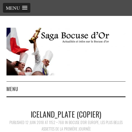
MENU
MENU
ACCUEIL
ICELAND_PLATE (COPIER)
LE PALMARÈS, LES CHEFS
PUBLISHED
12 JUIN 2018
AT
1152 × 768
IN
BOCUSE D’OR EUROPE, LES PLUS BELLES
ASSIETTES DE LA PREMIÈRE JOURNÉE