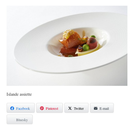
PHOTOS
SAGA BOCUSE D’OR ?
VIDÉOS
Islande assiette
Facebook
Pinterest
Twitter
E-mail
Bluesky