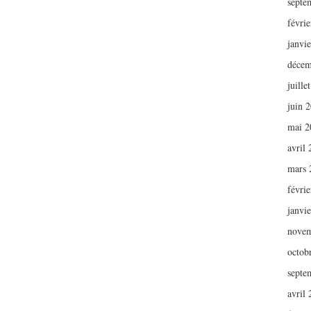
septe
févri
janvi
décem
juille
juin 
mai 2
avril
mars 
févri
janvi
novem
octob
septe
avril