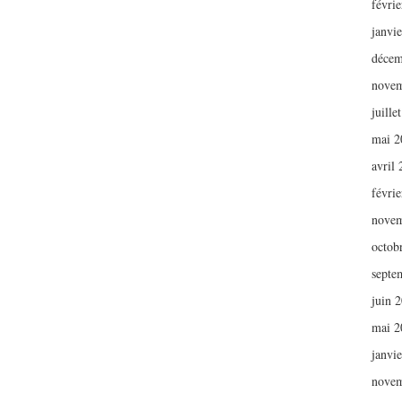
févri
janvi
décem
novem
juille
mai 2
avril
févri
novem
octob
septe
juin 
mai 2
janvi
novem