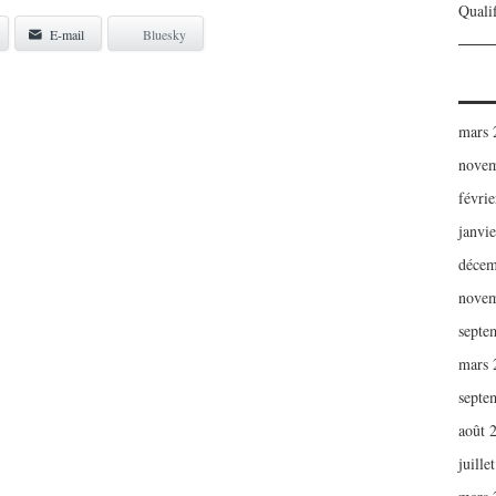
Qualif
E-mail
Bluesky
mars 
novem
févri
janvi
décem
novem
septe
mars 
septe
août 
juille