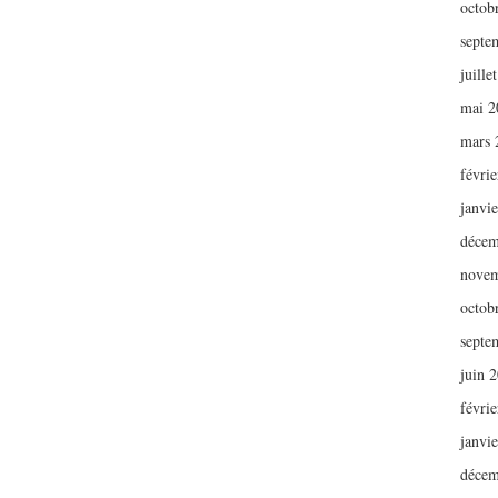
octob
septe
juille
mai 2
mars 
févri
janvi
décem
novem
octob
septe
juin 
févri
janvi
décem