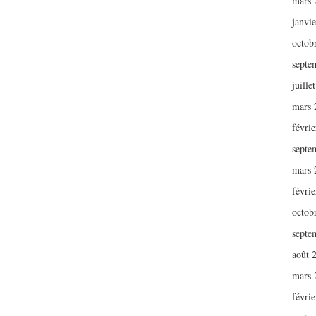
mars 
janvi
octob
septe
juille
mars 
févri
septe
mars 
févri
octob
septe
août 
mars 
févri