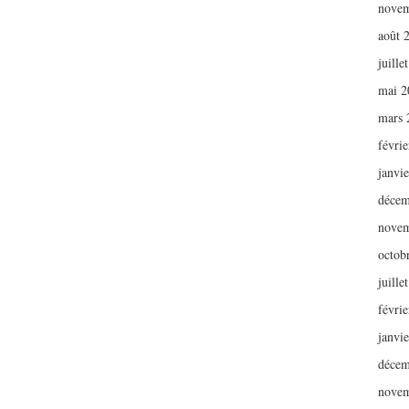
novem
août 
juille
mai 2
mars 
févri
janvi
décem
novem
octob
juille
févri
janvi
décem
novem