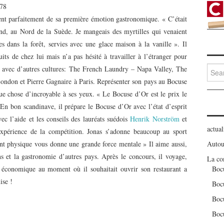
978
ent parfaitement de sa première émotion gastronomique. « C’était
nd, au Nord de la Suède. Je mangeais des myrtilles qui venaient
es dans la forêt, servies avec une glace maison à la vanille ». Il
its de chez lui mais n’a pas hésité à travailler à l’étranger pour
Searc
t avec d’autres cultures: The French Laundry – Napa Valley, The
for:
ondon et Pierre Gagnaire à Paris. Représenter son pays au Bocuse
ue chose d’incroyable à ses yeux. « Le Bocuse d’Or est le prix le
 En bon scandinave, il prépare le Bocuse d’Or avec l’état d’esprit
vec l’aide et les conseils des lauréats suédois
Henrik Norström
et
actual
expérience de la compétition. Jonas s’adonne beaucoup au sport
nt physique vous donne une grande force mentale » Il aime aussi,
Autou
ns et la gastronomie d’autres pays. Après le concours, il voyage,
La co
se économique au moment où il souhaitait ouvrir son restaurant a
Boc
ise !
Boc
Boc
Boc