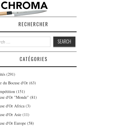
RECHERCHER
h
CATÉGORIES
ités
(291)
r du Bocuse d'Or
(63)
mpétition
(151)
use d'Or "Monde"
(81)
use d'Or Africa
(3)
use d'Or Asie
(11)
use d'Or Europe
(58)