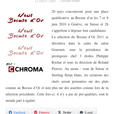
PHOTOS
22 JUILLET 2009
CHROMA-ADMIN
20 pays concourront pour une place
SAGA BOCUSE D’OR ?
qualificative au Bocuse d’or les 7 et 8
juin 2010 à Genève, en Suisse et 28
VIDÉOS
s’apprêtent à déposer leur candidature.
La sélection du Bocuse d’Or 2011 se
déroulera dans le cadre du salon
Gourmet, sous la présidence du
prestigieux chef 3 étoiles Philippe
Rochat et sous la direction de Roland
Pierroz. Au menu : veau de Suisse et
Sterling flétan blanc, les créations des
chefs seront présentées sur des plats
comme au Bocuse d’Or et non plus sur des assiettes comme lors de la
sélection précédente. Cette fois-ci, il n’y a pas de pré-qualifiés, tout le
monde part à égalité.
Facebook
Pinterest
Twitter
E-mail