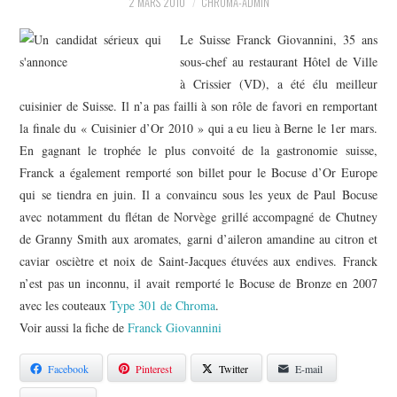
PHOTOS
2 MARS 2010
CHROMA-ADMIN
Le Suisse Franck Giovannini, 35 ans
SAGA BOCUSE D’OR ?
sous-chef au restaurant Hôtel de Ville
à Crissier (VD), a été élu meilleur
VIDÉOS
cuisinier de Suisse. Il n’a pas failli à son rôle de favori en remportant
la finale du « Cuisinier d’Or 2010 » qui a eu lieu à Berne le 1er mars.
En gagnant le trophée le plus convoité de la gastronomie suisse,
Franck a également remporté son billet pour le Bocuse d’Or Europe
qui se tiendra en juin. Il a convaincu sous les yeux de Paul Bocuse
avec notamment du flétan de Norvège grillé accompagné de Chutney
de Granny Smith aux aromates, garni d’aileron amandine au citron et
caviar osciètre et noix de Saint-Jacques étuvées aux endives. Franck
n’est pas un inconnu, il avait remporté le Bocuse de Bronze en 2007
avec les couteaux
Type 301 de Chroma
.
Voir aussi la fiche de
Franck Giovannini
Facebook
Pinterest
Twitter
E-mail