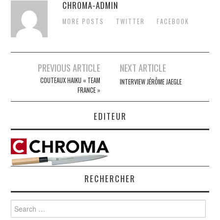
CHROMA-ADMIN
MORE POSTS
TWITTER
FACEBOOK
Post
PREVIOUS ARTICLE
NEXT ARTICLE
navigation
COUTEAUX HAIKU « TEAM
INTERVIEW JÉRÔME JAEGLE
FRANCE »
EDITEUR
RECHERCHER
Search
for: