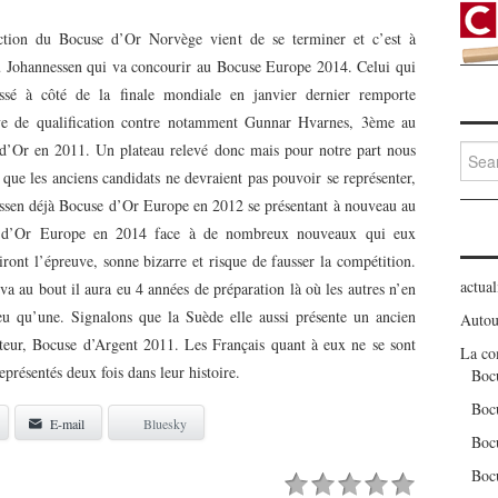
ction du Bocuse d’Or Norvège vient de se terminer et c’est à
 Johannessen qui va concourir au Bocuse Europe 2014. Celui qui
assé à côté de la finale mondiale en janvier dernier remporte
ve de qualification contre notamment Gunnar Hvarnes, 3ème au
d’Or en 2011. Un plateau relevé donc mais pour notre part nous
Searc
for:
que les anciens candidats ne devraient pas pouvoir se représenter,
ssen déjà Bocuse d’Or Europe en 2012 se présentant à nouveau au
 d’Or Europe en 2014 face à de nombreux nouveaux qui eux
ront l’épreuve, sonne bizarre et risque de fausser la compétition.
actual
 va au bout il aura eu 4 années de préparation là où les autres n’en
eu qu’une. Signalons que la Suède elle aussi présente un ancien
Autou
teur, Bocuse d’Argent 2011. Les Français quant à eux ne se sont
La co
eprésentés deux fois dans leur histoire.
Boc
Boc
E-mail
Bluesky
Boc
Boc