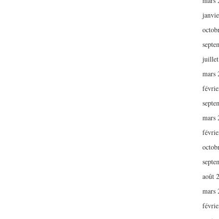
mars 
janvi
octob
septe
juille
mars 
févri
septe
mars 
févri
octob
septe
août 
mars 
févri