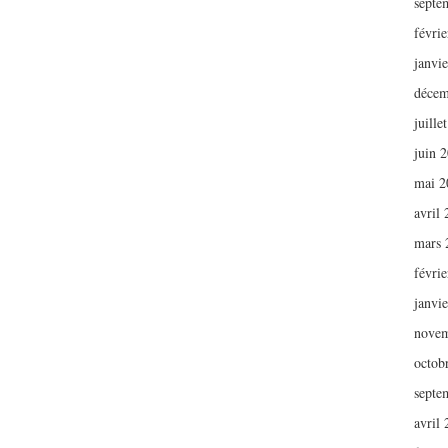
septe
févri
janvi
décem
juille
juin 
mai 2
avril
mars 
févri
janvi
novem
octob
septe
avril