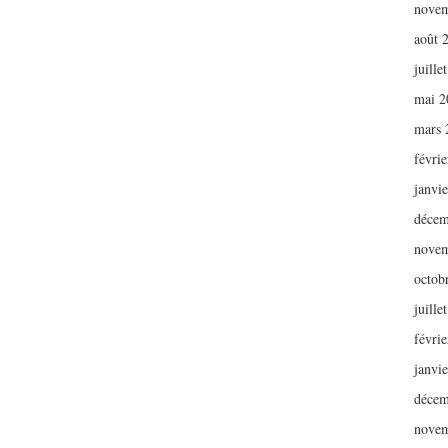
novem
août 
juille
mai 2
mars 
févri
janvi
décem
novem
octob
juille
févri
janvi
décem
novem