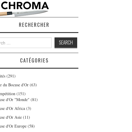
RECHERCHER
h
CATÉGORIES
ités
(291)
r du Bocuse d'Or
(63)
mpétition
(151)
use d'Or "Monde"
(81)
use d'Or Africa
(3)
use d'Or Asie
(11)
use d'Or Europe
(58)