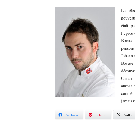
La séle
nouveau
était p
l’épreu
Bocuse 
pensons 
Johanne
Bocuse
découvri
Car s’il
auront 
compéti
jamais r
Facebook
Pinterest
Twitter