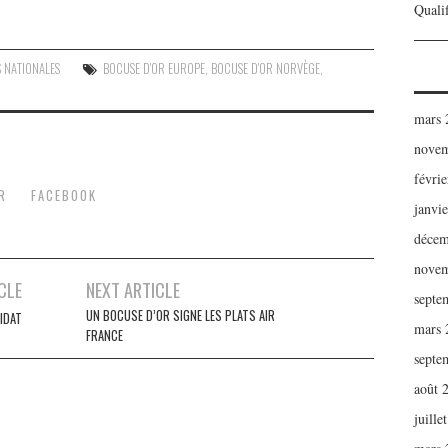
Qualif
S NATIONALES
BOCUSE D'OR EUROPE
,
BOCUSE D'OR NORVÈGE
,
mars 
novem
févri
R
FACEBOOK
janvi
décem
novem
CLE
NEXT ARTICLE
septe
UN BOCUSE D’OR SIGNE LES PLATS AIR
IDAT
mars 
FRANCE
septe
août 
juille