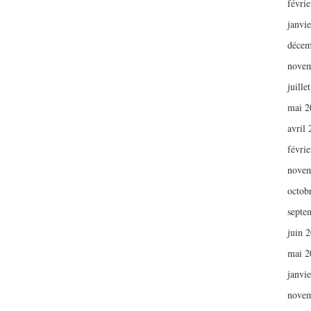
févri
janvi
décem
novem
juille
mai 2
avril
févri
novem
octob
septe
juin 
mai 2
janvi
novem