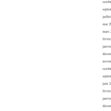
octob
septe
juille
mai 2
mars 
févri
janvi
décem
novem
octob
septe
juin 
févri
janvi
décem