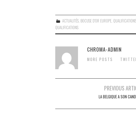
ACTUALITÉS
,
BOCUSE D'OR EUROPE
,
QUALIFICATION
QUALIFICATIONS
CHROMA-ADMIN
MORE POSTS
TWITTE
Post
PREVIOUS ARTI
navigation
LA BELGIQUE A SON CAND