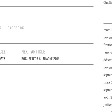
Qualif
R
FACEBOOK
mars 
novem
févri
CLE
NEXT ARTICLE
janvi
DATS
BOCUSE D’OR ALLEMAGNE 2014
décem
novem
septe
mars 
septe
août 
juille