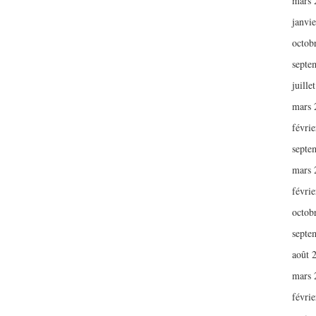
mars 
janvi
octob
septe
juille
mars 
févri
septe
mars 
févri
octob
septe
août 
mars 
févri