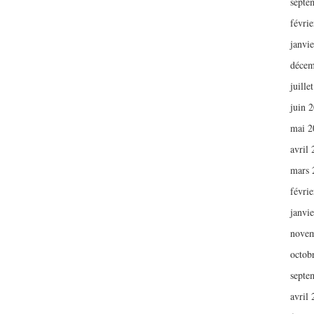
septe
févri
janvi
décem
juille
juin 
mai 2
avril
mars 
févri
janvi
novem
octob
septe
avril