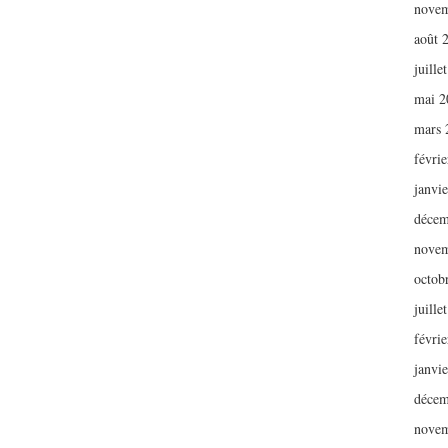
novem
août 
juille
mai 2
mars 
févri
janvi
décem
novem
octob
juille
févri
janvi
décem
novem