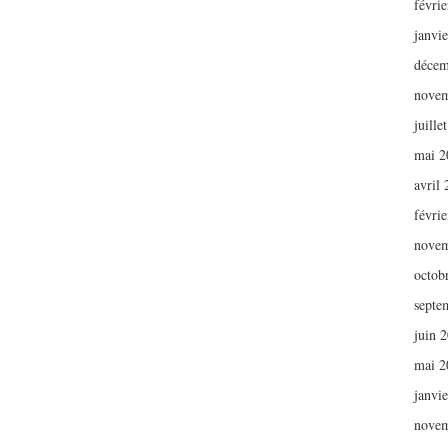
févri
janvi
décem
novem
juille
mai 2
avril
févri
novem
octob
septe
juin 
mai 2
janvi
novem