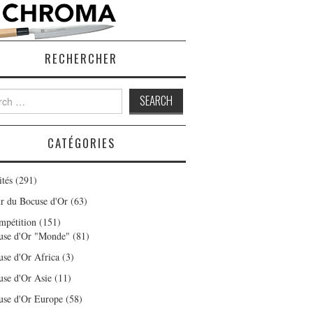
RECHERCHER
h
CATÉGORIES
ités
(291)
r du Bocuse d'Or
(63)
mpétition
(151)
use d'Or "Monde"
(81)
use d'Or Africa
(3)
use d'Or Asie
(11)
use d'Or Europe
(58)