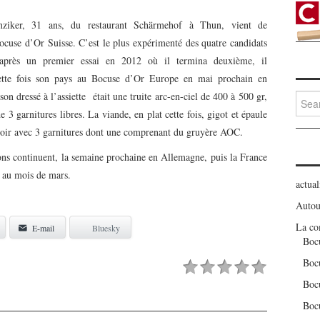
nziker, 31 ans, du restaurant Schärmehof à Thun, vient de
Bocuse d’Or Suisse.
C’est le plus expérimenté des quatre candidats
a
près un premier essai en 2012 où il termina deuxième, il
cette fois son pays au Bocuse d’Or Europe en mai prochain en
son dressé à l’assiette était une truite arc-en-ciel de 400 à 500 gr,
Searc
for:
3 garnitures libres. La viande, en plat cette fois, gigot et épaule
oir avec 3 garnitures dont une comprenant du gruyère AOC.
ions continuent, la semaine prochaine en Allemagne, puis la France
ie au mois de mars.
actual
Autou
La co
E-mail
Bluesky
Boc
Boc
Boc
Boc