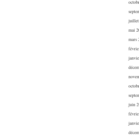
octob
septe
juille
mai 2
mars 
févri
janvi
décem
novem
octob
septe
juin 
févri
janvi
décem