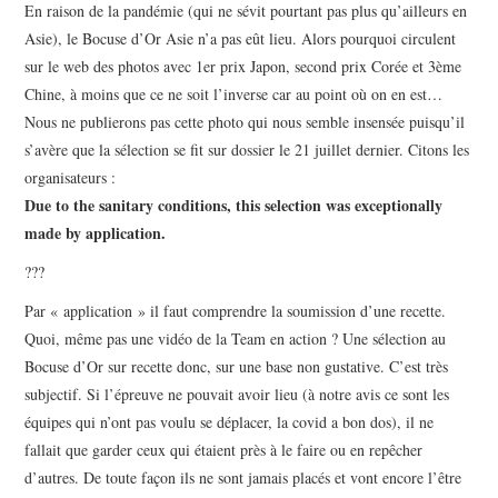
PHOTOS
En raison de la pandémie (qui ne sévit pourtant pas plus qu’ailleurs en
Asie), le Bocuse d’Or Asie n’a pas eût lieu. Alors pourquoi circulent
SAGA BOCUSE D’OR ?
sur le web des photos avec 1er prix Japon, second prix Corée et 3ème
Chine, à moins que ce ne soit l’inverse car au point où on en est…
VIDÉOS
Nous ne publierons pas cette photo qui nous semble insensée puisqu’il
s’avère que la sélection se fit sur dossier le 21 juillet dernier. Citons les
organisateurs :
Due to the sanitary conditions, this selection was exceptionally
made by application.
???
Par « application » il faut comprendre la soumission d’une recette.
Quoi, même pas une vidéo de la Team en action ? Une sélection au
Bocuse d’Or sur recette donc, sur une base non gustative. C’est très
subjectif. Si l’épreuve ne pouvait avoir lieu (à notre avis ce sont les
équipes qui n’ont pas voulu se déplacer, la covid a bon dos), il ne
fallait que garder ceux qui étaient près à le faire ou en repêcher
d’autres. De toute façon ils ne sont jamais placés et vont encore l’être