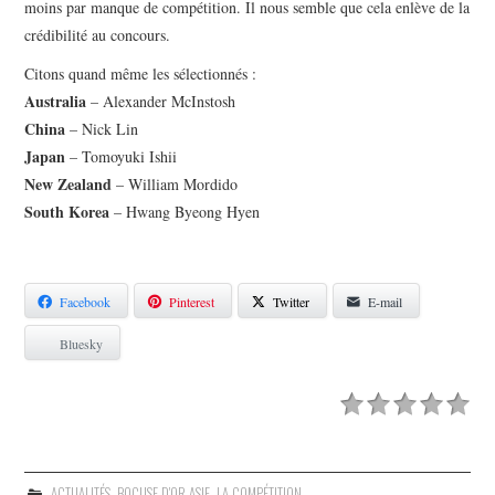
moins par manque de compétition. Il nous semble que cela enlève de la
crédibilité au concours.
Citons quand même les sélectionnés :
Australia
– Alexander McInstosh
China
– Nick Lin
Japan
– Tomoyuki Ishii
New Zealand
– William Mordido
South Korea
– Hwang Byeong Hyen
Facebook
Pinterest
Twitter
E-mail
Bluesky
ACTUALITÉS
,
BOCUSE D'OR ASIE
,
LA COMPÉTITION