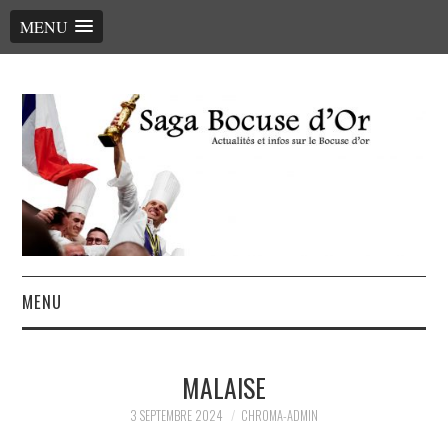
MENU
MENU
ACCUEIL
MALAISE
LE PALMARÈS, LES CHEFS
3 SEPTEMBRE 2024
CHROMA-ADMIN