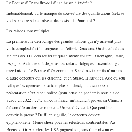
PHOTOS
Le Bocuse d’Or souffre-t-il d’une baisse d’intérêt ?
Indéniablement, vu le manque de couverture des qualifications (cela se
SAGA BOCUSE D’OR ?
voit sur notre site au niveau des posts…). Pourquoi ?
Les raisons sont multiples.
VIDÉOS
La première : le décrochage des grandes nations qui n’y arrivent plus
vu la complexité et la longueur de l’effort. Deux ans. On dit cela à des
athlètes des J.O. cela les ferait quand même sourire. Allemagne, Italie,
Espagne, Autriche ont disparus des radars. Belgique, Luxembourg :
anecdotique. Le Bocuse d’Or compte en Scandinavie car ils n’ont pas
d’autre concours qui les étalonne, et en Suisse. Il survit en Asie du seul
fait que les épreuves ne se font plus en direct, mais sur dossier,
présentation d’un menu online (pour cause de pandémie nous a-t-on
vendu en 2022), cette année la finale, initialement prévue en Chine, a
été annulée au dernier moment. Un recul évident. Que peut bien
couvrir la presse ? De fil en aiguille, le concours devient
épiphénomène. Même chose pour les sélections continentales. Au
Bocuse d’Or America, les USA gagnent toujours (leur niveau est