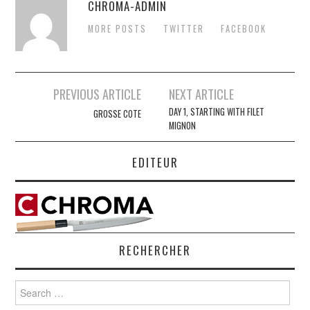
CHROMA-ADMIN
MORE POSTS
TWITTER
FACEBOOK
Post
PREVIOUS ARTICLE
NEXT ARTICLE
navigation
DAY 1, STARTING WITH FILET
GROSSE COTE
MIGNON
EDITEUR
RECHERCHER
Search
for: