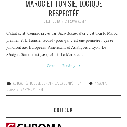
MAROC ET TUNISIE, LOGIQUE
PHOTOS
RESPECTÉE
SAGA BOCUSE D’OR ?
1 JUILLET 2018
CHROMA-ADMIN
VIDÉOS
C’était écrit. Comme prévu par Saga-Bocuse d’or c’est bien le Maroc,
premier, et la Tunisie, second (pour qui c’est une première), qui se
joindront aux Européens, Américains et Asiatiques à Lyon. Le
Sénégal, 3ème, n’est pas qualifié. Le Maroc a…
Continue Reading
→
ACTUALITÉS
,
BOCUSE D'OR AFRICA
,
LA COMPÉTITION
AISSAM AIT
OUAKRIM
,
MARWEN YOUNSI
EDITEUR