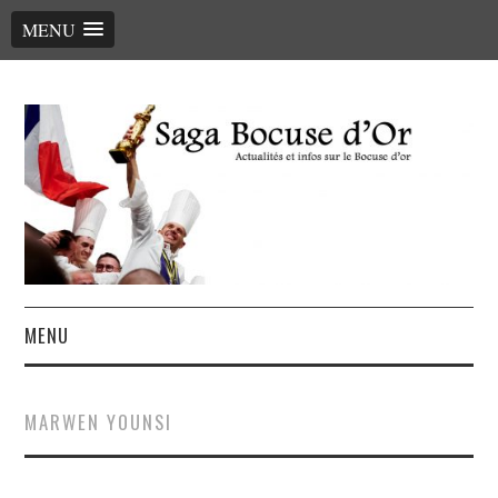
MENU
MENU
ACCUEIL
MARWEN YOUNSI
LE PALMARÈS, LES CHEFS