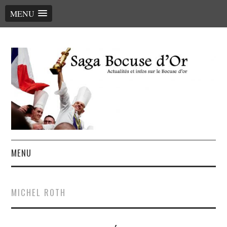
MENU
MENU
ACCUEIL
MICHEL ROTH
LE PALMARÈS, LES CHEFS