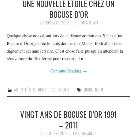
UNE NOUVELLE ÉTOILE CHEZ UN
PHOTOS
BOCUSE D’OR
SAGA BOCUSE D’OR ?
22 NOVEMBRE 2013
CHROMA-ADMIN
VIDÉOS
Quelque chose nous disait lors de la démonstration des 20 ans d’un
Bocuse d’Or organisée le mois dernier que Michel Roth allait fêter
dignement cet anniversaire. C’est chose faite puisqu’en attendant la
réouverture du Ritz fermé pour travaux, il a…
Continue Reading
→
ACTUALITÉS
,
AUTOUR DU BOCUSE D'OR
MICHEL ROTH
VINGT ANS DE BOCUSE D’OR 1991
– 2011
30 OCTOBRE 2013
CHROMA-ADMIN