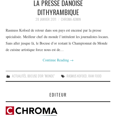
LA PRESSE DANOISE
PHOTOS
DITHYRAMBIQUE
SAGA BOCUSE D’OR ?
28 JANVIER 2011
CHROMA-ADMIN
VIDÉOS
Rasmuss Kofoed de retour dans son pays est encensé par la presse
spécialisée. Meilleur chef du monde l’intitulent les journalistes locaux.
Sans aller jusque là, le Bocuse d’or restant le Championnat du Monde
de cuisine artistique force nous est de…
Continue Reading
→
ACTUALITÉS
,
BOCUSE D'OR "MONDE"
RASMUS KOFOED
,
RAW FOOD
EDITEUR