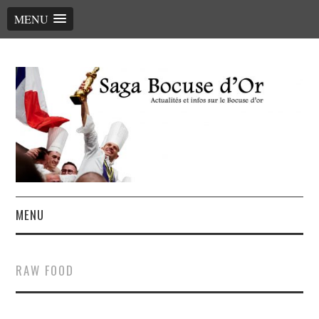
MENU
MENU
ACCUEIL
RAW FOOD
LE PALMARÈS, LES CHEFS